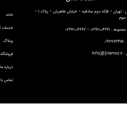
آدرس : تهران – فلکه دوم صادقیه – خیابان طاهریان – پلاک 1 –
خانه
 سوم
خدمات آ
: 02192004661 – 02192004662
وبلاگ
09121
Info(@)i
فروشگاه
درباره ما
تماس با 