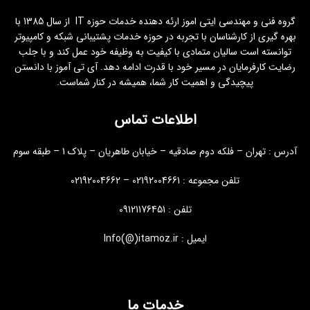
گروه فنی و مهندسی ایتی اموز ارئه دهنده خدمات حوزه IT از سال 1385 با
بهره گیری از کارشناسان با تجربه در حوزه خدمات پشتیبانی شبکه و کامپیوتر
توانسته است سالیان متمادی با کیفیت به وظیفه خود عمل کند و با جلب
رضایت کارفرمایان در مسیر خود با قدرت ادامه دهد. آی تی آموز با دانستن
پیچیدگی و اهمیت کار شما، همیشه در کنار شماست.
اطلاعات تماس
آدرس : تهران – فلکه دوم صادقیه – خیابان طاهریان – پلاک 1 – طبقه سوم
تلفن مجموعه : 02192004661 – 02192004662
تلفن : 09121176451
ایمیل : Info(@)itamoz.ir
خدمات ما