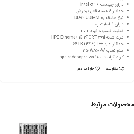
دارای چیپست intel c246
حداکثر 6 هسته قابل پردازش
نوع حافظه رم DDR4 UDIMM
دارای 4 اسلات رم
قابلیت نصب درایو nvme
کارت شبکه HPE Ethernet 1G 2PORT 361i
حداکثر هارد 64TB (4*16) LFF
مبنع تغذیه 350W/500W
کارت گرافیک hpe radeonpro wx4100
مقایسه
علاقه‌مندم
محصولات مرتبط