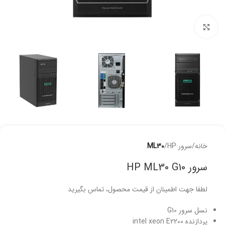
برای بزرگنمایی کلیک کنید
خانه
سرور HP
ML30
سرور HP ML30 G10
لطفا جهت اطمینان از قیمت محصول، تماس بگیرید
نسل سرور G10
پردازنده intel xeon E2200