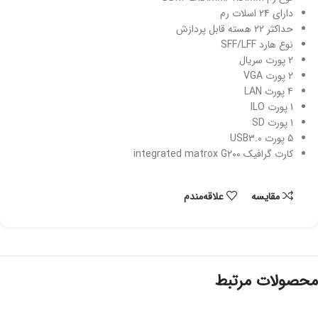
دارای 24 اسلات رم
حداکثر 22 هسته قابل پردازش
نوع هارد SFF/LFF
2 پورت سریال
2 پورت VGA
4 پورت LAN
1 پورت ILO
1 پورت SD
5 پورت USB3.0
کارت گرافیک integrated matrox G200
مقایسه
علاقه‌مندم
محصولات مرتبط