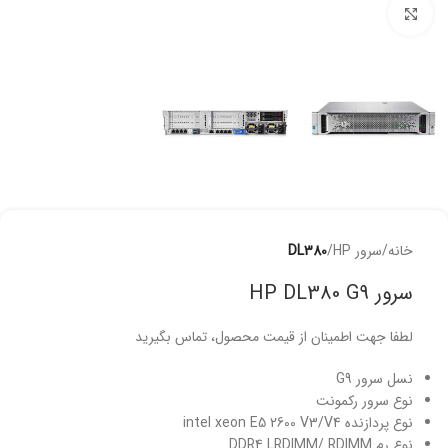
برای بزرگنمایی کلیک کنید
خانه
سرور HP
DL380
سرور HP DL380 G9
لطفا جهت اطمینان از قیمت محصول، تماس بگیرید
نسل سرور G9
نوع سرور رکمونت
نوع پردازنده intel xeon E5 2600 V3/V4
نوع رم DDR4 LRDIMM/ RDIMM