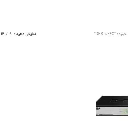
DES-1024”
نمایش دهید
9
12