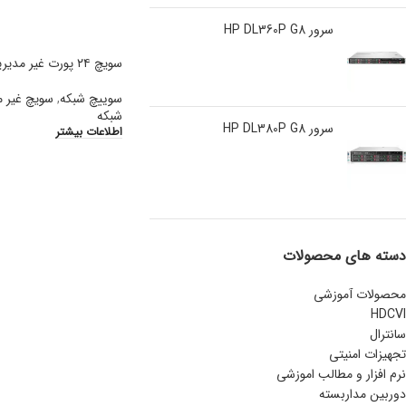
سرور HP DL360P G8
سویچ ۲۴ پورت غیر مدیریتی اترنتDES-1024C
سوییچ شبکه
,
سویچ غیر م
شبکه
سرور HP DL380P G8
اطلاعات بیشتر
دسته های محصولات
محصولات آموزشی
HDCVI
سانترال
تجهیزات امنیتی
نرم افزار و مطالب اموزشی
دوربین مداربسته