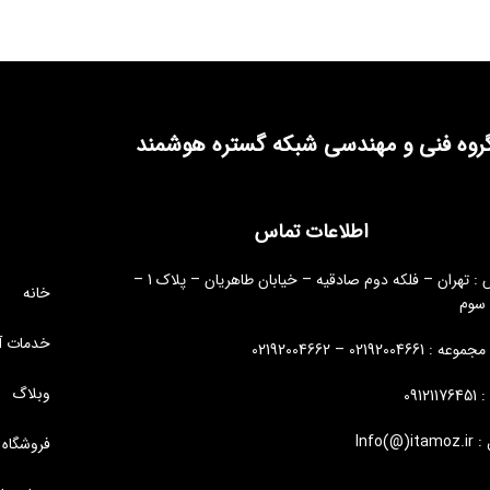
روه فنی و مهندسی شبکه گستره هوشمند
اطلاعات تماس
آدرس : تهران – فلکه دوم صادقیه – خیابان طاهریان – پلاک 1 –
خانه
 سوم
خدمات آ
: 02192004661 – 02192004662
وبلاگ
09121
Info(@)i
فروشگاه