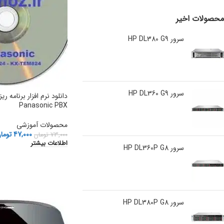
محصولات اخیر
سرور HP DL380 G9
سرور HP DL360 G9
Panasonic PBX
محصولات آموزشی
47,000
توما
73,000
تومان
اطلاعات بیشتر
سرور HP DL360P G8
سرور HP DL380P G8