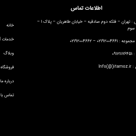
اطلاعات تماس
آدرس : تهران – فلکه دوم صادقیه – خیابان طاهریان – پلاک 1 –
خانه
 سوم
خدمات آ
: 02192004661 – 02192004662
وبلاگ
09121
Info(@)i
فروشگاه
درباره ما
تماس با 