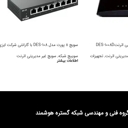
سویچ 8 پورت مدل DES-108 با گارانتی شرکت ایزی
دیریتی اترنت
,
تجهیزات
سوییچ شبکه
,
سویچ غیر مدیریتی اترنت
اطلاعات بیشتر
روه فنی و مهندسی شبکه گستره هوشمند