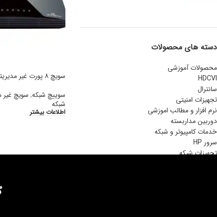
دسته های محصولات
محصولات آموزشی
سویچ ۸ پورت غیر مدیریتی اترنتDES-1008D
HDCVI
سانترال
سوییچ شبکه
,
سویچ غیر م
تجهیزات امنیتی
شبکه
نرم افزار و مطالب اموزشی
اطلاعات بیشتر
دوربین مداربسته
خدمات کامپیوتر و شبکه
سرور HP
تجهیزات شبکه
گ