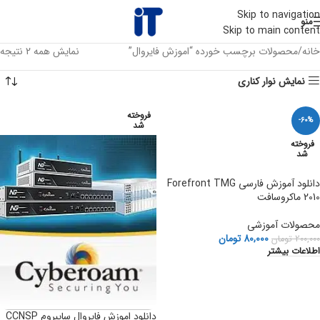
Skip to navigation
منو
Skip to main content
خانه
محصولات برچسب خورده “اموزش فایروال”
نمایش همه 2 نتیجه
نمایش نوار کناری
فروخته
-60%
شد
فروخته
شد
دانلود آموزش فارسی Forefront TMG
2010 ماکروسافت
محصولات آموزشی
80,000
تومان
200,000
تومان
اطلاعات بیشتر
دانلود اموزش فایروال سایبروم CCNSP