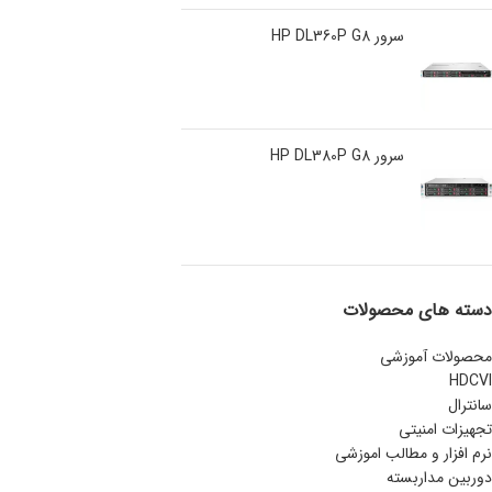
سرور HP DL360P G8
سرور HP DL380P G8
دسته های محصولات
محصولات آموزشی
HDCVI
سانترال
تجهیزات امنیتی
نرم افزار و مطالب اموزشی
دوربین مداربسته