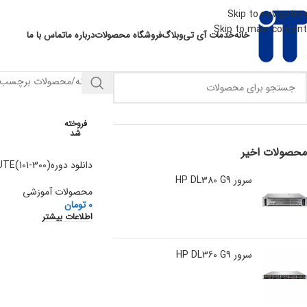
Skip to navigation
Skip to main content
خانه
خدمات آی تی
وبلاگ
فروشگاه محصولات
درباره ما
تماس با ما
خانه
محصولات برچسب خو
فروخته
شد
محصولات اخیر
دانلود دوره(300-101)CCNP ROUTE شرکت سیسکو
سرور HP DL380 G9
محصولات آموزشی
0
تومان
اطلاعات بیشتر
سرور HP DL360 G9