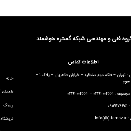
روه فنی و مهندسی شبکه گستره هوشمند
اطلاعات تماس
آدرس : تهران – فلکه دوم صادقیه – خیابان طاهریان – پلاک 1 –
خانه
 سوم
خدمات آ
: 02192004661 – 02192004662
وبلاگ
09121
Info(@)i
فروشگاه