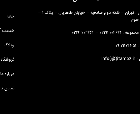
آدرس : تهران – فلکه دوم صادقیه – خیابان طاهریان – پلاک 1 –
خانه
 سوم
خدمات آ
: 02192004661 – 02192004662
وبلاگ
09121
Info(@)i
فروشگاه
درباره ما
تماس با 