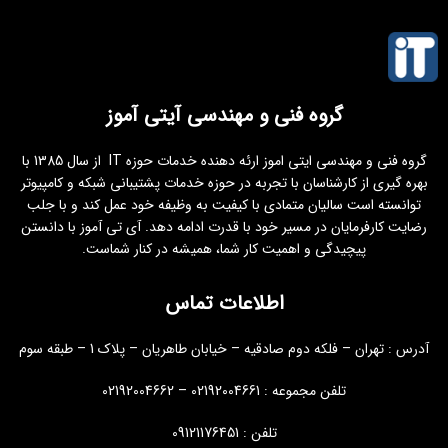
گروه فنی و مهندسی آیتی آموز
گروه فنی و مهندسی ایتی اموز ارئه دهنده خدمات حوزه IT از سال 1385 با
بهره گیری از کارشناسان با تجربه در حوزه خدمات پشتیبانی شبکه و کامپیوتر
توانسته است سالیان متمادی با کیفیت به وظیفه خود عمل کند و با جلب
رضایت کارفرمایان در مسیر خود با قدرت ادامه دهد. آی تی آموز با دانستن
پیچیدگی و اهمیت کار شما، همیشه در کنار شماست.
اطلاعات تماس
آدرس : تهران – فلکه دوم صادقیه – خیابان طاهریان – پلاک 1 – طبقه سوم
تلفن مجموعه : 02192004661 – 02192004662
تلفن : 09121176451