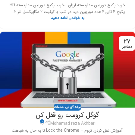
خرید پکیج دوربین مداربسته ارزان خرید پکیج دوربین مداربسته HD
پکیج 4 تایی4 عدد دورببین دید در شب با کیفیت 2 مگاپیکسل لنز 2...
به خواندن ادامه دهید
27
دسامبر
ترفند آی تی
,
خدمات
گوگل کرومت رو قفل کن
0
Mohamad reza Akhbari
آموزش قفل کردن کروم – Lock the Chrome تا به حال به شباهت