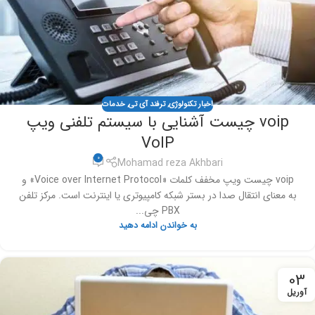
اخبار تکنولوژی
,
ترفند آی تی
,
خدمات
voip چیست آشنایی با سیستم تلفنی ویپ
VoIP
0
Mohamad reza Akhbari
voip چیست ویپ مخفف کلمات «Voice over Internet Protocol» و
به معنای انتقال صدا در بستر شبکه کامپیوتری یا اینترنت است. مرکز تلفن
PBX چی...
به خواندن ادامه دهید
03
آوریل