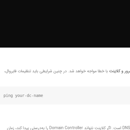
ور و کلاینت
با خطا مواجه خواهد شد. در چنین شرایطی باید تنظیمات فایروال،
ping your-dc-name

، پیکربندی اشتباه DNS است. اگر کلاینت نتواند Domain Controller را به‌درستی پیدا کند، زمان