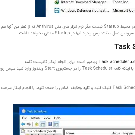
سعی کنید همه برنامه ها را در حالت Disable قرار دهید چرا که اصلا نیازی به آنها در محیط Startup نیست مگر نرم افزار های مثل Antivirus که از نظر من آنها هم
Task Schedu
ویندوز است. برای انجام اینکار کافیست کلمه
taskschd.msc را در پنجره Run تایپ کنید تا برنامه Task Scheduler اجرا شود. یا اینکه کلمه Task Scheduler را در جستجوی Start ویندوز وارد کنید 
پس از بالا آمدن برنامه Task Scheduler از سمت راست روی گزینه Task Scheduler Library کلیک کنید و کلیه وظایف اضافی را حذف کنید. با انجام اینکار سرعت