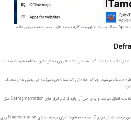
در پنجره Settings رو گزینه Apps کلیک کنید. در قسمت Apps and Features منتظر بمانید تا فهرست کلیه برنامه های نصب شده نمایش داده
اموزش تعمیر و ارتقای سرعت در ویندوز 10 میشود گسسته شدن داده ها یا تکه تکه نشستن داده ها روی بخش های مختلف هارد دیسک 
لاعات روی هارد دیسک میشود. چراکه اطلاعاتی که شما ذخیره میکنید در بخش های مختلف
ود.
توجه کنید عمل Fragmentation به صورت خودکار با نصب نرم افزار ها و انتقال اطلاعات اتفاق میافتد و برای حل آن باید از نرم افزار های Defragmentation مثل
معمولا بیشترین درصد Fragmentation روی درایو C: اتفاق می افتد چراکه بیشترین برنامه ها در درایو C: نصب میشوند. برای برطرف سازی Fragmentation روی