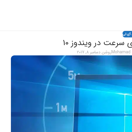
 آی تی
 سرعت در ویندوز 10
Mohamad r
روشن دسامبر 8, 2017