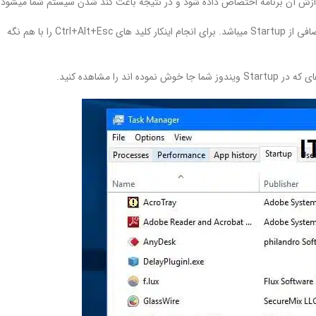
پس اولین کاری که باید انجام دهید بررسی Startup ویندوز و حذف برنامه های اضافی از Startup میباشد. برای انجام اینکار کلید های Ctrl+Alt+Esc را با هم نگه