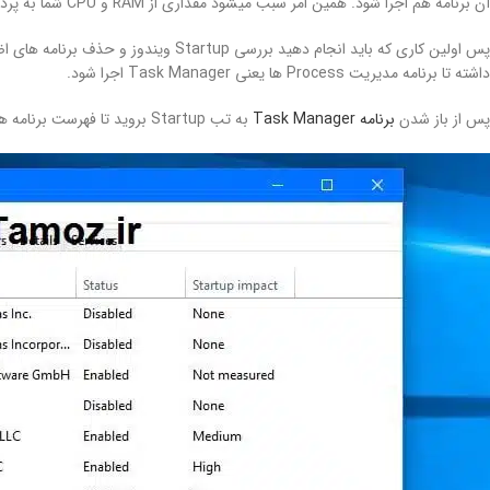
آن برنامه هم اجرا شود. همین امر سبب میشود مقداری از RAM و CPU شما به پردازش آن برنامه اختصاص داده شود و در نتیجه باعث کند شدن سیستم شما میشود.
داشته تا برنامه مدیریت Process ها یعنی Task Manager اجرا شود.
پس از باز شدن
برنامه Task Manager
به تب Startup بروید تا فهرست برنامه های که در Startup ویندوز شما جا خوش نموده اند را مشاهده کنید.