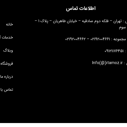
اطلاعات تماس
آدرس : تهران – فلکه دوم صادقیه – خیابان طاهریان – پلاک 1 –
خانه
 سوم
خدمات آ
: 02192004661 – 02192004662
وبلاگ
09121
Info(@)i
فروشگاه
درباره ما
تماس با 