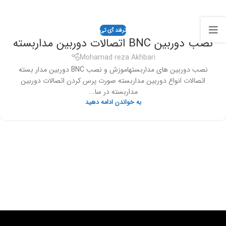
ترفند آی تی
نصب دوربین BNC اتصالات دوربین مداربسته
Mohamad reza Akhbari
نصب دوربین های مداربستهاموزش و نصب BNC دوربین مدار بسته
اتصالات انواع دوربین مداربسته صورت پرس کردن اتصالات دوربین
مداربسته در سا...
به خواندن ادامه دهید