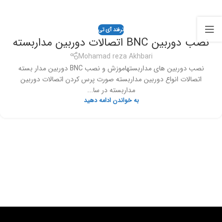
ترفند آی تی
نصب دوربین BNC اتصالات دوربین مداربسته
Mohamad reza Akhbari
نصب دوربین های مداربستهاموزش و نصب BNC دوربین مدار بسته
اتصالات انواع دوربین مداربسته صورت پرس کردن اتصالات دوربین
مداربسته در سا...
به خواندن ادامه دهید