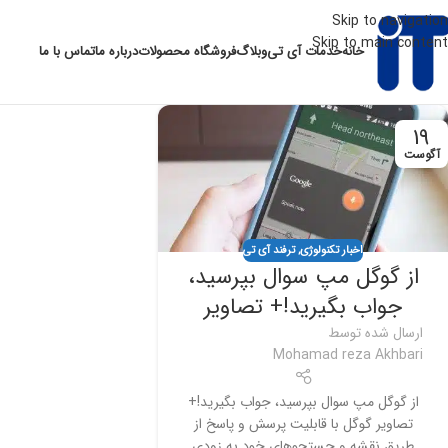
Skip to navigation
Skip to main content
خانه
خدمات آی تی
وبلاگ
فروشگاه محصولات
درباره ما
تماس با ما
19
آگوست
اخبار تکنولوژی
,
ترفند آی تی
از گوگل مپ سوال بپرسید،
جواب بگیرید!+ تصاویر
ارسال شده توسط
Mohamad reza Akhbari
از گوگل مپ سوال بپرسید، جواب بگیرید!+
تصاویر گوگل با قابلیت پرسش و پاسخ از
طریق نقشه و جستجوهای خود به زودی