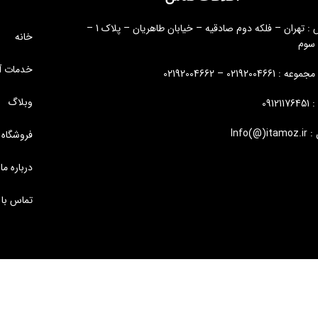
آدرس : تهران – فلکه دوم صادقیه – خیابان طاهریان – پلاک 1 –
خانه
 سوم
خدمات آ
: 02192004661 – 02192004662
وبلاگ
09121
Info(@)i
فروشگاه
درباره ما
تماس با 