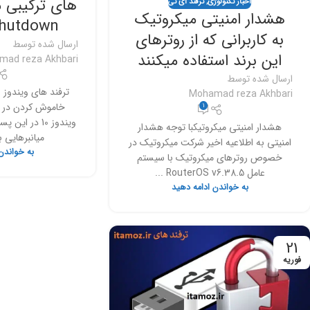
های ترکیبی 
اخبار تکنولوژی
,
ترفند آی تی
هشدار امنیتی میکروتیک
shutdown ویندوز 
به کاربرانی که از روترهای
ارسال شده توسط
این برند استفاده میکنند
mad reza Akhbari
ارسال شده توسط
Mohamad reza Akhbari
1
ویندوز 10 در 
هشدار امنیتی میکروتیکبا توجه هشدار
میانبرهایی ب
امنیتی به اطلاعیه اخیر شرکت میکروتیک در
به خواندن
خصوص روترهای میکروتیک با سیستم
عامل RouterOS v6.38.5 ...
به خواندن ادامه دهید
21
فوریه