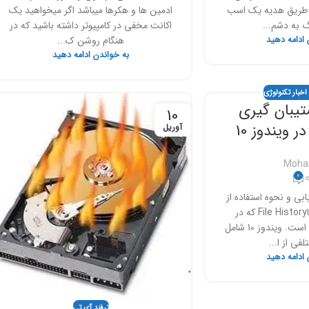
از طریق هدیه یک اسب
ادمین ها و هکرها میباشد اگر میخواهید یک
 به دشم...
اکانت مخفی در کامپیوتر داشته باشید که در
 ادامه دهید
هنگام روشن ک...
به خواندن ادامه دهید
اخبار تکنولوژی
تیبان گیری
10
 ویندوز 10
آوریل
Moha
0
ابی و نحوه استفاده از
تاریخچه پرونده یاFile History که در
ویندوز 10 تعبیه شده است. ویندوز 10 شامل
لفی از ا...
 ادامه دهید
ترفند آی تی