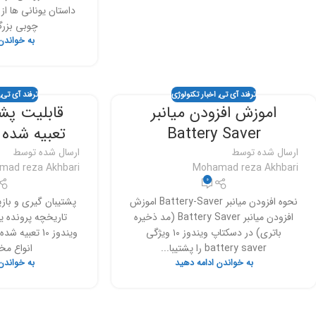
داستان یونانی ها 
چوبی بزرگ
به خواندن
ترفند آی تی
,
اخبار تکنولوژی
ترفند آی تی
,
اموزش افزودن میانبر
قابلیت پش
Battery Saver
تعبیه شده در
ارسال شده توسط
ارسال شده توسط
mad reza Akhbari
Mohamad reza Akhbari
0
نحوه افزودن میانبر Battery-Saver اموزش
پشتیبان گیری و بازی
افزودن میانبر Battery Saver (مد ذخیره
باتری) در دسکتاپ ویندوز ۱۰ ویژگی
battery saver را پشتیبا...
انواع مخت
به خواندن ادامه دهید
به خواندن