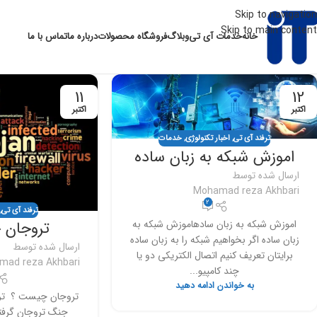
Skip to navigation
Skip to main content
خانه
خدمات آی تی
وبلاگ
فروشگاه محصولات
درباره ما
تماس با ما
11
12
اکتبر
اکتبر
ترفند آی تی
,
اخبار تکنولوژی
,
خدمات
اموزش شبکه به زبان ساده
ارسال شده توسط
Mohamad reza Akhbari
2
ترفند آی تی
,
اموزش شبکه به زبان سادهاموزش شبکه به
تروجان
زبان ساده اگر بخواهیم شبکه را به زبان ساده
ارسال شده توسط
برایتان تعریف کنیم اتصال الکتریکی دو یا
mad reza Akhbari
چند کامپیو...
به خواندن ادامه دهید
تروجان چیست ؟ تروج
جنگ تروجان گرفت