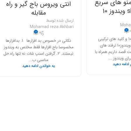
منو های سریع
انتی ویروس باج گیر و راه
10
مقابله
ارسال شده توسط
Moha
Mohamad reza Akhbari
0
0
ترفند های ویندوز 10 و کلید های ترکیبی
نکاتی در خصوص بد افزارها 1. بدافزارها
خاموش کردن در ویندوز10 ترفند های
مخصوصا باج افزارها فقط مختص به ویندوز
اين پست قصد داریم همراه با
نیستند. 2. گرفتن اسنپ شات نه تنها راه حل
رای ویندوز ...
مناسبی ب...
 ادامه دهید
به خواندن ادامه دهید