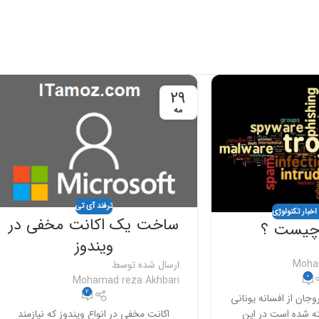
29
مه
ترفند آی تی
اخبار تکنولوژی
ساخت یک اکانت مخفی در
 چیست ؟
ویندوز
Moha
ارسال شده توسط
0
Mohamad reza Akhbari
2
ان از افسانه یونانی
ه شده است در این
اکانت مخفی در انواع ویندوز که نیازمند