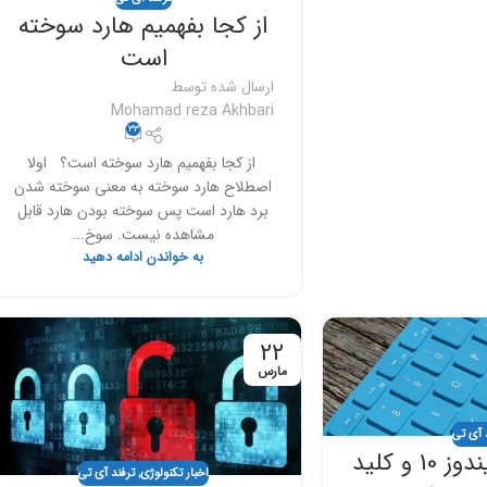
از کجا بفهمیم هارد سوخته
است
ارسال شده توسط
Mohamad reza Akhbari
33
از کجا بفهمیم هارد سوخته است؟ اولا
اصطلاح هارد سوخته به معنی سوخته شدن
برد هارد است پس سوخته بودن هارد قابل
مشاهده نیست. سوخ...
به خواندن ادامه دهید
22
مارس
 آی تی
ترفند های ویندوز 10 و کلید
اخبار تکنولوژی
,
ترفند آی تی