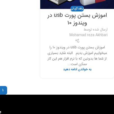
ترفند آی تی
اموزش بستن پورت usb در
ویندوز 10
ارسال شده توسط
Mohamad reza Akhbari
اموزش بستن پورت usb در ویندوز 10 را
میخواییم اموزش بدیم البته شاید بسیاری
از شما ها بدونین که با نرم افزار هم این کار
ممکن است...
به خواندن ادامه دهید
1