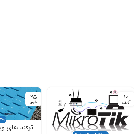
25
10
آوریل
مارس
ترفند