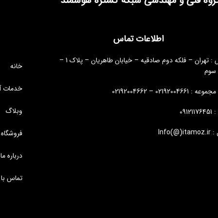
روه فنی و مهندسی شبکه گستره هوشمند
اطلاعات تماس
آدرس : تهران – فلکه دوم صادقیه – خیابان طاهریان – پلاک 1 –
خانه
 سوم
خدمات آ
: 02192004661 – 02192004662
وبلاگ
09121
Info(@)i
فروشگاه
درباره ما
تماس با 