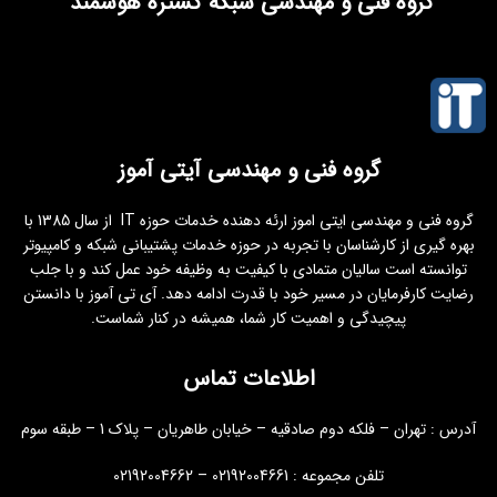
گروه فنی و مهندسی شبکه گستره هوشمند
گروه فنی و مهندسی آیتی آموز
گروه فنی و مهندسی ایتی اموز ارئه دهنده خدمات حوزه IT از سال 1385 با
بهره گیری از کارشناسان با تجربه در حوزه خدمات پشتیبانی شبکه و کامپیوتر
توانسته است سالیان متمادی با کیفیت به وظیفه خود عمل کند و با جلب
رضایت کارفرمایان در مسیر خود با قدرت ادامه دهد. آی تی آموز با دانستن
پیچیدگی و اهمیت کار شما، همیشه در کنار شماست.
اطلاعات تماس
آدرس : تهران – فلکه دوم صادقیه – خیابان طاهریان – پلاک 1 – طبقه سوم
تلفن مجموعه : 02192004661 – 02192004662