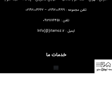
تلفن مجموعه : 02192004661 – 02192004662
تلفن : 09121176451
ایمیل : Info(@)itamoz.ir
خدمات ما
ه اصلی
وبلاگ
منو
طراحی و توسعه
ایجنت سئو