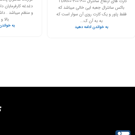
کارت های ارتقاع سانترال TDA100-200-600
دغدغه کارفرمایان د
باکس سانترال جعبه ایی خالی میباشد که
و منظم میباشد . داش
فقط پاور و یک کارت روی آن سوار است که
بالا و 
به به آن ک...
به خواندن
به خواندن ادامه دهید
گ