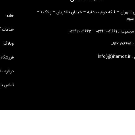
آدرس : تهران – فلکه دوم صادقیه – خیابان طاهریان – پلاک 1 –
خانه
 سوم
خدمات آ
: 02192004661 – 02192004662
وبلاگ
09121
Info(@)i
فروشگاه
درباره ما
تماس با 