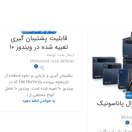
ترفند آی تی
,
اخبار تکنولوژی
قابلیت پشتیبان گیری
تعبیه شده در ویندوز 10
ارسال شده توسط
Mohamad reza Akhbari
0
پشتیبان گیری و بازیابی و نحوه استفاده از
تاریخچه پرونده یاFile History که در
ویندوز 10 تعبیه شده است. ویندوز 10 شامل
انواع مختلفی از ا...
مات
به خواندن ادامه دهید
رال پاناسونیک
Moha
0
سونیک یکی از بزرگترین