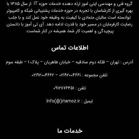
گروه فنی و مهندسی ایتی اموز ارئه دهنده خدمات حوزه IT از سال 1385 با
بهره گیری از کارشناسان با تجربه در حوزه خدمات پشتیبانی شبکه و کامپیوتر
توانسته است سالیان متمادی با کیفیت به وظیفه خود عمل کند و با جلب
رضایت کارفرمایان در مسیر خود با قدرت ادامه دهد. آی تی آموز با دانستن
پیچیدگی و اهمیت کار شما، همیشه در کنار شماست.
اطلاعات تماس
آدرس : تهران – فلکه دوم صادقیه – خیابان طاهریان – پلاک 1 – طبقه سوم
تلفن مجموعه : 02192004661 – 02192004662
تلفن : 09121176451
ایمیل : Info(@)itamoz.ir
خدمات ما