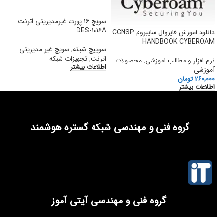
سویچ ۱۶ پورت غیرمدیریتی اترنت
DES-1016A
دانلود اموزش فایروال سایبروم CCNSP
HANDBOOK CYBEROAM
سوییچ شبکه
,
سویچ غیر مدیریتی
اترنت
,
تجهیزات شبکه
نرم افزار و مطالب اموزشی
,
محصولات
اطلاعات بیشتر
آموزشی
260,000
تومان
اطلاعات بیشتر
گروه فنی و مهندسی شبکه گستره هوشمند
گروه فنی و مهندسی آیتی آموز