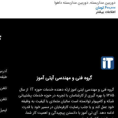
دوربین مداربسته
,
دوربین مداربسته داهوا
600,000
تومان
اطلاعات بیشتر
گ
طبقه
گروه فنی و مهندسی آیتی آموز
تلفن مجموعه 
گروه فنی و مهندسی ایتی اموز ارئه دهنده خدمات حوزه IT از سال
1385 با بهره گیری از کارشناسان با تجربه در حوزه خدمات پشتیبانی
تلفن : 176451
شبکه و کامپیوتر توانسته است سالیان متمادی با کیفیت به وظیفه
خود عمل کند و با جلب رضایت کارفرمایان در مسیر خود با قدرت
ایمیل : tamoz.ir
ادامه دهد. آی تی آموز با دانستن پیچیدگی و اهمیت کار شما،