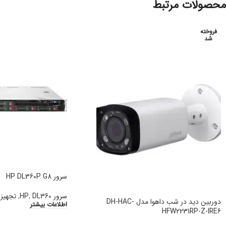
محصولات مرتبط
فروخته
شد
سرور HP DL360P G8
سرور HP
DL360
,
,
تجهیز
دوربین دید در شب داهوا مدل DH-HAC-
اطلاعات بیشتر
HFW2231RP-Z-IRE6