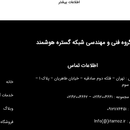
اطلاعات بیشتر
روه فنی و مهندسی شبکه گستره هوشمند
اطلاعات تماس
آدرس : تهران – فلکه دوم صادقیه – خیابان طاهریان – پلاک 1 –
خانه
 سوم
خدمات آ
: 02192004661 – 02192004662
وبلاگ
09121
Info(@)i
فروشگاه