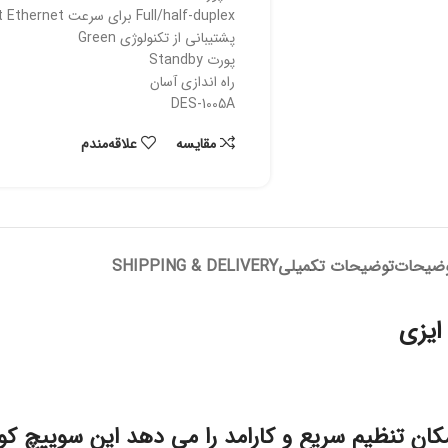
Full/half-duplex برای سرعت Ethernet/Fast Ethernet
پشتیبانی از تکنولوژی Green
پورت Standby
راه اندازی آسان
DES-1005A
مقایسه
علاقه‌مندم
ضیحات
توضیحات تکمیلی
SHIPPING & DELIVERY
DES-1 سوییچ غیر مدیریتی با ۵ پورت ۱۰/۱۰۰ امکان تنظیم سریع و کارامد را می