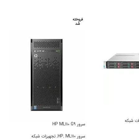
فروخته
شد
ات شبکه
سرور HP ML110 G9
سرور HP
ML110
,
,
تجهیزات شبکه