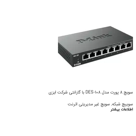
سویچ 8 پورت مدل DES-108 با گارانتی شرکت ایزی
سوییچ شبکه
,
سویچ غیر مدیریتی اترنت
اطلاعات بیشتر