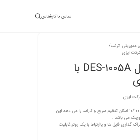
تماس با کارشناس
 مدیریتی اترنت
سویچ 5 پورت مدل DES-1005A با
ی
DES-1005A سوییچ غیر مدیریتی با ۵ پورت ۱۰/۱۰۰ امکان تنظیم سریع و کارامد را می دهد این
وچک می باشد .
اک گداری فایل ها و یاارتباط با یک روتر،قابلیت