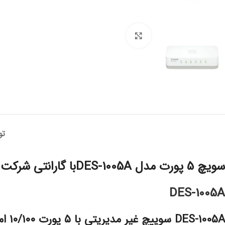
برای بزرگنمایی کلیک کنید
تو
سویچ 5 پورت مدل DES-1005Aبا گارانتی شرکت ایزی
DES-1005A
005A