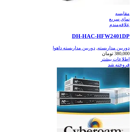
مقایسه
نمای سریع
علاقه‌مندم
DH-HAC-HFW2401DP
دوربین مداربسته
,
دوربین مداربسته داهوا
380,000
تومان
اطلاعات بیشتر
فروخته شد