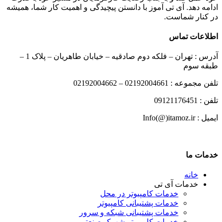
ادامه دهد. آی تی آموز با دانستن پیچیدگی و اهمیت کار شما، همیشه
در کنار شماست.
اطلاعات تماس
آدرس : تهران – فلکه دوم صادقیه – خیابان طاهریان – پلاک 1 –
طبقه سوم
تلفن مجموعه : 02192004661 – 02192004662
تلفن : 09121176451
ایمیل : Info(@)itamoz.ir
خدمات ما
خانه
خدمات آی تی
خدمات کامپیوتر در محل
خدمات پشتیبانی کامپیوتر
خدمات پشتیبانی شبکه و سرور
خدمات کامپیوتر شهرک صنعتی