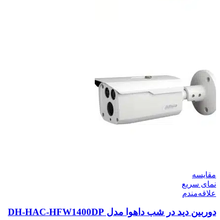
مقایسه
نمای سریع
علاقه‌مندم
دوربین دید در شب داهوا مدل DH-HAC-HFW1400DP