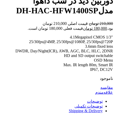
دوربین دید در شب داهوا
مدلDH-HAC-HFW1400SP
210,000
تومان
قیمت اصلی 210,000 تومان
بود.
180,000
تومان
قیمت فعلی 180,000 تومان است.
1/3″ 4.1Megapixel CMOS
25/30fps@4MP, 25/30fps@1080P, 25/30fps@720P
3.6mm fixed lens
DWDR, Day/Night(ICR), AWB, AGC, BLC, HLC, 2DNR
HD and SD output switchable
OSD Menu
Max. IR length 80m, Smart IR
IP67, DC12V
ناموجود
مقایسه
علاقه‌مندم
توضیحات
توضیحات تکمیلی
Shipping & Delivery