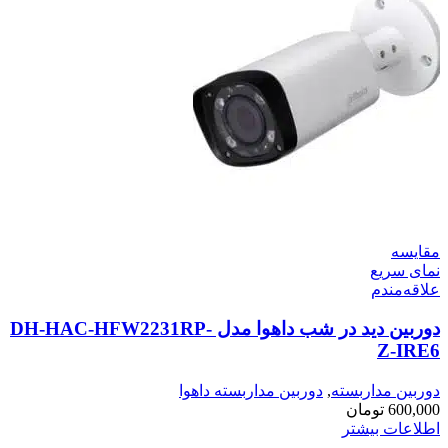
مقایسه
نمای سریع
علاقه‌مندم
دوربین دید در شب داهوا مدل DH-HAC-HFW2231RP-
Z-IRE6
دوربین مداربسته
,
دوربین مداربسته داهوا
600,000
تومان
اطلاعات بیشتر