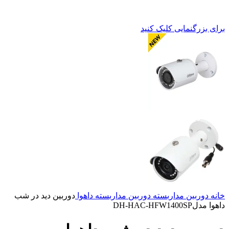
برای بزرگنمایی کلیک کنید
خانه
دوربین مداربسته
دوربین مداربسته داهوا
دوربین دید در شب
داهوا مدلDH-HAC-HFW1400SP