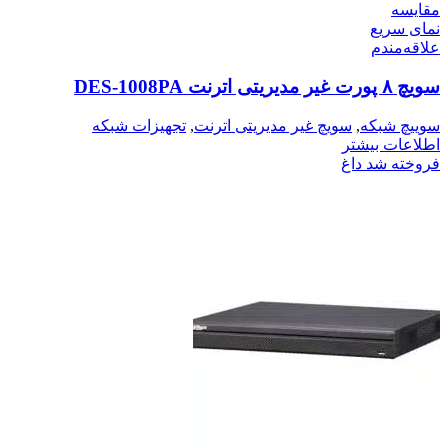
مقایسه
نمای سریع
علاقه‌مندم
سویچ ۸ پورت غیر مدیریتی اترنت DES-1008PA
سوییچ شبکه
,
سویچ غیر مدیریتی اترنت
,
تجهیزات شبکه
اطلاعات بیشتر
فروخته شد
داغ