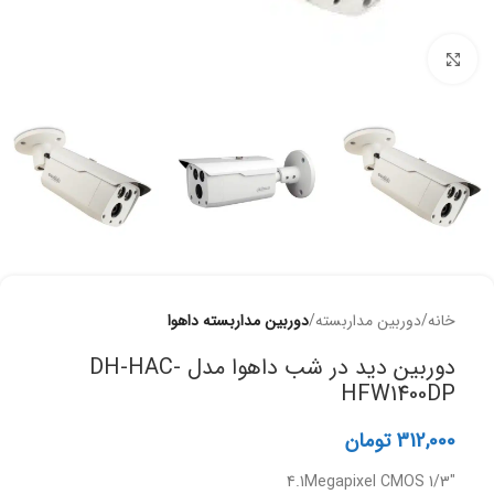
برای بزرگنمایی کلیک کنید
خانه
دوربین مداربسته
دوربین مداربسته داهوا
دوربین دید در شب داهوا مدل DH-HAC-
HFW1400DP
312,000
تومان
1/3″ 4.1Megapixel CMOS