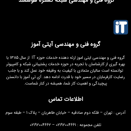
گروه فنی و مهندسی شبکه گستره هوشمند
گروه فنی و مهندسی آیتی آموز
گروه فنی و مهندسی ایتی اموز ارئه دهنده خدمات حوزه IT از سال 1385 با
بهره گیری از کارشناسان با تجربه در حوزه خدمات پشتیبانی شبکه و کامپیوتر
توانسته است سالیان متمادی با کیفیت به وظیفه خود عمل کند و با جلب
رضایت کارفرمایان در مسیر خود با قدرت ادامه دهد. آی تی آموز با دانستن
پیچیدگی و اهمیت کار شما، همیشه در کنار شماست.
اطلاعات تماس
آدرس : تهران – فلکه دوم صادقیه – خیابان طاهریان – پلاک 1 – طبقه سوم
تلفن مجموعه : 02192004661 – 02192004662