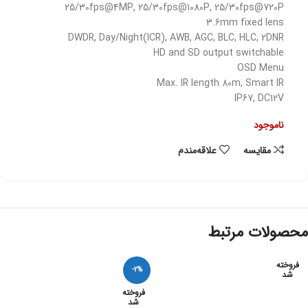
25/30fps@4MP, 25/30fps@1080P, 25/30fps@720P
3.6mm fixed lens
DWDR, Day/Night(ICR), AWB, AGC, BLC, HLC, 2DNR
HD and SD output switchable
OSD Menu
Max. IR length 80m, Smart IR
IP67, DC12V
ناموجود
مقایسه
علاقه‌مندم
محصولات مرتبط
فروخته
-2%
شد
فروخته
شد