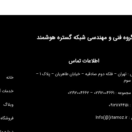
روه فنی و مهندسی شبکه گستره هوشمند
اطلاعات تماس
آدرس : تهران – فلکه دوم صادقیه – خیابان طاهریان – پلاک 1 –
خانه
 سوم
خدمات آ
: 02192004661 – 02192004662
وبلاگ
09121
Info(@)i
فروشگاه
درباره ما