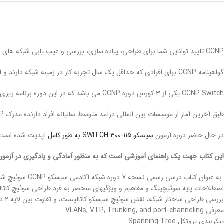
CCNP تایید توانایى شما براى طراحى، پیاده سازى، بررسى و عیب یابى شبکه هاى محلى و گسترده سازمانى است.
گواهینامه CCNP براى افرادى که حداقل یک سال تجربه کار در زمینه شبکه دارند و آماده پیشرفت مهارت هایشان هستند مناسب است.
CCNP Switch یکی از 3 کورس دوره CCNP مى باشد که در این دوره برنامه ریزى، ترکیب بندى و بررسى پیاده سازى راه حل هاى سوئیچینگ سازمان با استفاده از معمارى Campus را فرا خواهید گرفت.
طبق آخرین آمار از موسسات بین المللى درآمد متوسط سالیانه افراد دارنده مدرک CCNP، بالای 90 هزار دلار است.
در حال حاضر دوره آزمون
سیسکو SWITCH 300-115 به طور کامل
آپدیت شده است.
این کتاب جهت یک راهنمای آموزشی است که به منظور آمادگی و یادگیری در آزمون های دوره CCNP و CCDP ا
به عنوان کتاب درسی رسمی نسخه 7 دوره شبکه آکادمی سیسکو CCNP سوئیچ شامل می شود
اصطلاحات پایه سوئیچینگ و مفاهیم و ویژگیهای منحصر به فرد طراحی سوئیچ کا
بررسی طراحی ساختار شبکه، نقش سوئیچ سیسکو کاتالیست، و تفاوت بین لایه 2 در سوئیچ های چند لایه
معرفی VLANs, VTP, Trunking, and port-channeling
پیکربندی پروتکل Spanning Tree