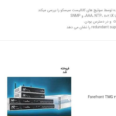
S
فروخته
شد
د آموزش فارسی Forefront TMG 2010