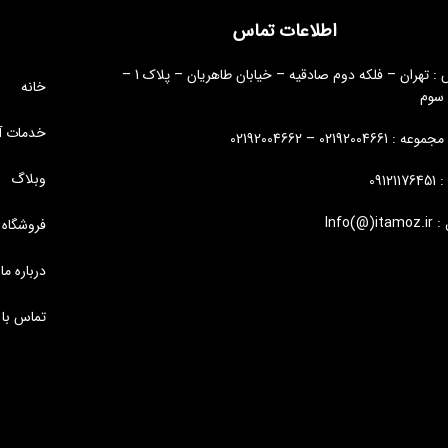
اطلاعات تماس
آدرس : تهران – فلکه دوم صادقیه – خیابان طاهریان – پلاک 1 –
خانه
 سوم
خدمات آ
: 02192004661 – 02192004662
وبلاگ
09121
Info(@)i
فروشگاه
درباره ما
تماس با 