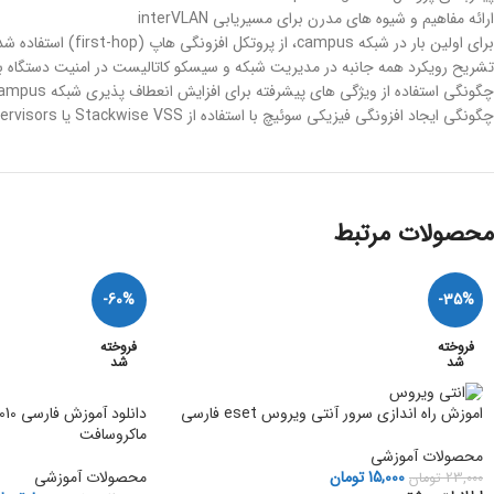
ارائه مفاهیم و شیوه های مدرن برای مسیریابی interVLAN
برای اولین بار در شبکه campus، از پروتکل افزونگی هاپ (first-hop) استفاده شده توسط سوئیچ های کاتالیست سیسکو را بررسی میکند
تشریح رویکرد همه جانبه در مدیریت شبکه و سیسکو کاتالیست در امنیت دستگاه با AAA، NTP، 802.1X، و NMP
چگونگی استفاده از ویژگی های پیشرفته برای افزایش انعطاف پذیری شبکه campus و در دسترس بودن.
چگونگی ایجاد افزونگی فیزیکی سوئیچ با استفاده از Stackwise VSS یا redundant supervisors را نشان می دهد
محصولات مرتبط
-60%
-35%
فروخته
فروخته
شد
شد
دانلو
اموزش راه اندازی سرور آنتی ویروس eset فارسی
ماکروسافت
محصولات آموزشی
محصولات آموزشی
15,000
تومان
23,000
تومان